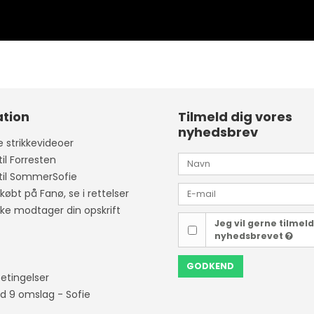
tion
Tilmeld dig vores
nyhedsbrev
 strikkevideoer
til Forresten
 til SommerSofie
købt på Fanø, se i rettelser
kke modtager din opskrift
Jeg vil gerne tilmel
nyhedsbrevet
GODKEND
etingelser
 9 omslag - Sofie