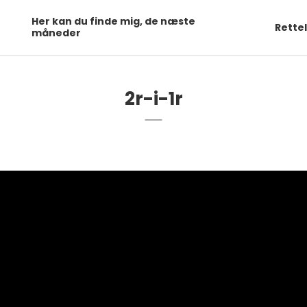
Her kan du finde mig, de næste
Rette
måneder
2r-i-1r