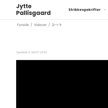
Jytte
Strikkeopskrifter
Pallisgaard
Forside
/
Videoer
/
2r-i-1r
Oprettet d.
28/07 2023