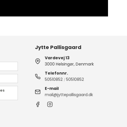
Jytte Pallisgaard
Vardevej 13
3000 Helsingør, Denmark
Telefonnr.
50510852
50510852
/
E-mail
des
mail@jyttepallisgaard.dk