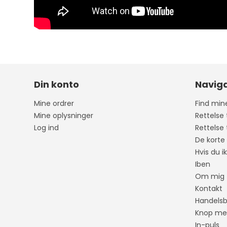
Din konto
Naviga
Mine ordrer
Find mine
Mine oplysninger
Rettelse 
Log ind
Rettelse
De korte 
Hvis du i
Iben
Om mig
Kontakt
Handelsb
Knop med
In-puls